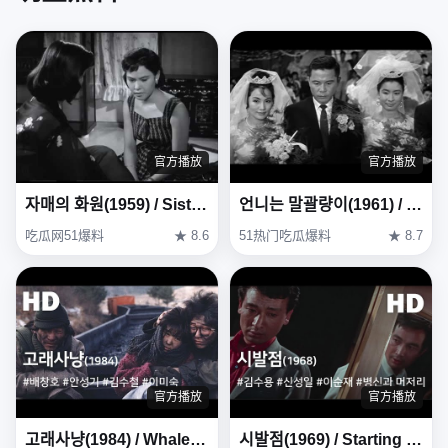
官方播放
官方播放
자매의 화원(1959) / Sisters' Garden (Jamaeui Hwawon)
언니는 말괄량이(1961) / My Sister Is a Hussy ( Eonni-neun Malgwallyang-i )
吃瓜网51爆料
★ 8.6
51热门吃瓜爆料
★ 8.7
官方播放
官方播放
고래사냥(1984) / Whale Hunting (Goraesanyang)
시발점(1969) / Starting Point (Sibaljeom)