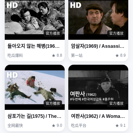
官方播放
官方播放
돌아오지 않는 해병(1963) / The Marines Who Never Returned ( Dora-oji Anneun Haebyeong )
암살자(1969) / Assassin ( Amsalja )
吃瓜爆料
★ 8.8
第一站
★ 8.9
官方播放
官方播放
삼포가는 길(1975) / The Road to Sampo (Sampoganeun gil)
여판사(1962) / A Woman Judge ( Yeopansa )
全网最快
★ 9.0
吃瓜平台
★ 9.1