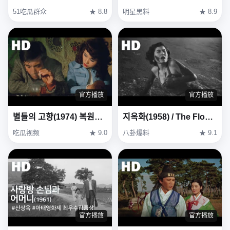
51吃瓜群众
★ 8.8
明星黑料
★ 8.9
官方播放
官方播放
별들의 고향(1974) 복원본 / Heavenly homecoming to stars (Byeoldeul-ui gohyang) Restoration Ver
지옥화(1958) / The Flower in Hell (Ji-ok-hwa)
吃瓜视频
★ 9.0
八卦爆料
★ 9.1
官方播放
官方播放