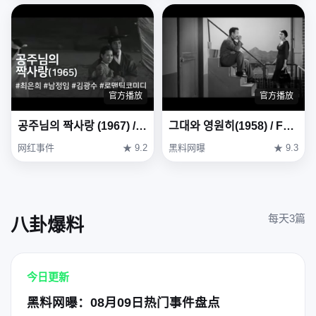
官方播放
官方播放
공주님의 짝사랑 (1967) / One-sided Love of Princess (Gongjunimui Jjaksarang)
그대와 영원히(1958) / Forever with You (Geudae-wa yeong-wonhi)
网红事件
★ 9.2
黑料网曝
★ 9.3
每天3篇
八卦爆料
今日更新
黑料网曝：08月09日热门事件盘点