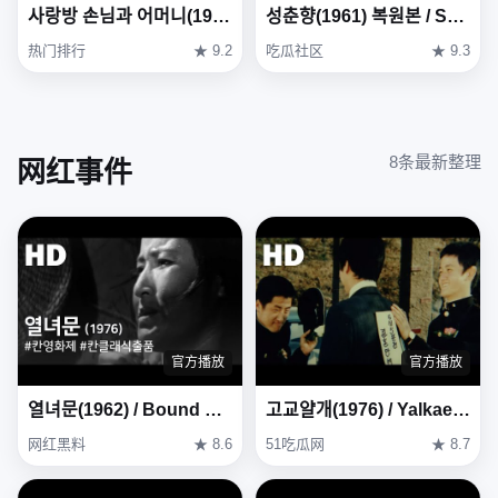
사랑방 손님과 어머니(1961) / Mother and a Guest ( Sarangbang Sonnimgwa Eomeoni )
성춘향(1961) 복원본 / Seong Chun-hyang ( Seong Chun-hyang ) Restoration Version
热门排行
★ 9.2
吃瓜社区
★ 9.3
8条最新整理
网红事件
官方播放
官方播放
열녀문(1962) / Bound by Chastity Rule ( Yeollyeomun )
고교얄개(1976) / Yalkae, A Joker In High School (Gogyo-yalgae) (1976)
网红黑料
★ 8.6
51吃瓜网
★ 8.7