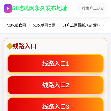
51吃瓜网永久发布地址
51吃瓜官网
51吃瓜网官网
51吃瓜网最新八卦爆料
5
线路入口
线路入口1
线路入口2
线路入口3