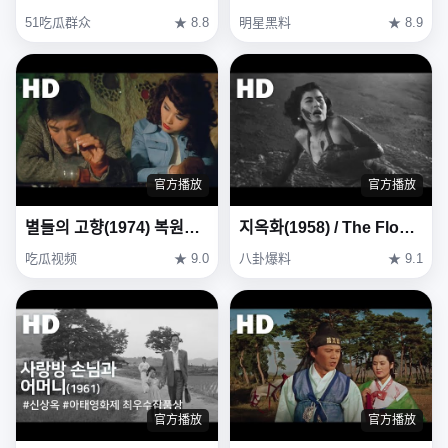
51吃瓜群众
★ 8.8
明星黑料
★ 8.9
官方播放
官方播放
별들의 고향(1974) 복원본 / Heavenly homecoming to stars (Byeoldeul-ui gohyang) Restoration Ver
지옥화(1958) / The Flower in Hell (Ji-ok-hwa)
吃瓜视频
★ 9.0
八卦爆料
★ 9.1
官方播放
官方播放