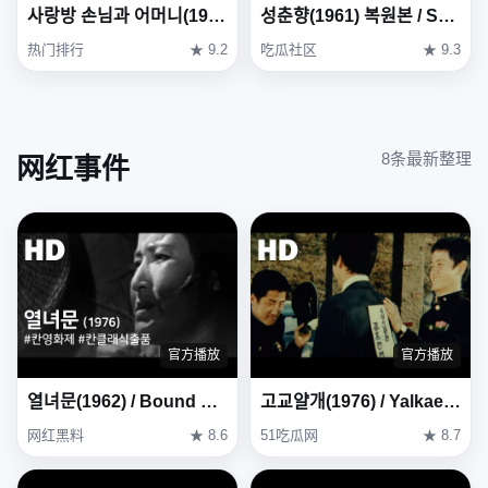
사랑방 손님과 어머니(1961) / Mother and a Guest ( Sarangbang Sonnimgwa Eomeoni )
성춘향(1961) 복원본 / Seong Chun-hyang ( Seong Chun-hyang ) Restoration Version
热门排行
★ 9.2
吃瓜社区
★ 9.3
8条最新整理
网红事件
官方播放
官方播放
열녀문(1962) / Bound by Chastity Rule ( Yeollyeomun )
고교얄개(1976) / Yalkae, A Joker In High School (Gogyo-yalgae) (1976)
网红黑料
★ 8.6
51吃瓜网
★ 8.7