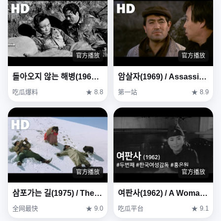
官方播放
官方播放
돌아오지 않는 해병(1963) / The Marines Who Never Returned ( Dora-oji Anneun Haebyeong )
암살자(1969) / Assassin ( Amsalja )
吃瓜爆料
★ 8.8
第一站
★ 8.9
官方播放
官方播放
삼포가는 길(1975) / The Road to Sampo (Sampoganeun gil)
여판사(1962) / A Woman Judge ( Yeopansa )
全网最快
★ 9.0
吃瓜平台
★ 9.1