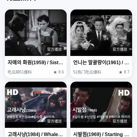
官方播放
官方播放
자매의 화원(1959) / Sisters' Garden (Jamaeui Hwawon)
언니는 말괄량이(1961) / My Sister Is a Hussy ( Eonni-neun Malgwallyang-i )
吃瓜网51爆料
★ 8.6
51热门吃瓜爆料
★ 8.7
官方播放
官方播放
고래사냥(1984) / Whale Hunting (Goraesanyang)
시발점(1969) / Starting Point (Sibaljeom)