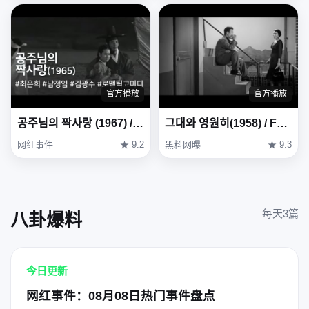
官方播放
官方播放
공주님의 짝사랑 (1967) / One-sided Love of Princess (Gongjunimui Jjaksarang)
그대와 영원히(1958) / Forever with You (Geudae-wa yeong-wonhi)
网红事件
★ 9.2
黑料网曝
★ 9.3
每天3篇
八卦爆料
今日更新
网红事件：08月08日热门事件盘点