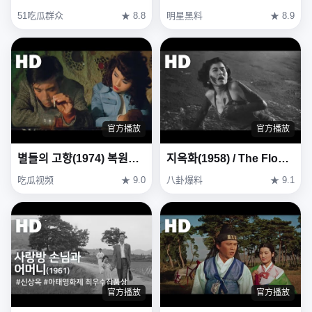
51吃瓜群众
★ 8.8
明星黑料
★ 8.9
官方播放
官方播放
별들의 고향(1974) 복원본 / Heavenly homecoming to stars (Byeoldeul-ui gohyang) Restoration Ver
지옥화(1958) / The Flower in Hell (Ji-ok-hwa)
吃瓜视频
★ 9.0
八卦爆料
★ 9.1
官方播放
官方播放