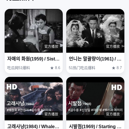
官方播放
官方播放
자매의 화원(1959) / Sisters' Garden (Jamaeui Hwawon)
언니는 말괄량이(1961) / My Sister Is a Hussy ( Eonni-neun Malgwallyang-i )
吃瓜网51爆料
★ 8.6
51热门吃瓜爆料
★ 8.7
官方播放
官方播放
고래사냥(1984) / Whale Hunting (Goraesanyang)
시발점(1969) / Starting Point (Sibaljeom)