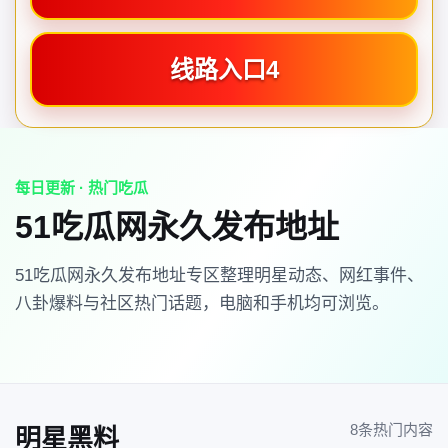
线路入口4
每日更新 · 热门吃瓜
51吃瓜网永久发布地址
51吃瓜网永久发布地址专区整理明星动态、网红事件、
八卦爆料与社区热门话题，电脑和手机均可浏览。
8条热门内容
明星黑料