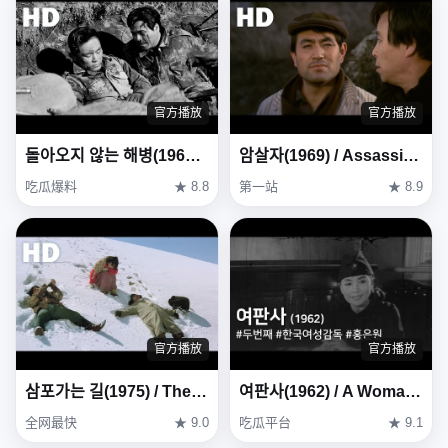
官方播放
官方播放
돌아오지 않는 해병(1963) / The Marines Who Never Returned ( Dora-oji Anneun Haebyeong )
암살자(1969) / Assassin ( Amsalja )
吃瓜爆料
★ 8.8
第一站
★ 8.9
官方播放
官方播放
삼포가는 길(1975) / The Road to Sampo (Sampoganeun gil)
여판사(1962) / A Woman Judge ( Yeopansa )
全网最快
★ 9.0
吃瓜平台
★ 9.1