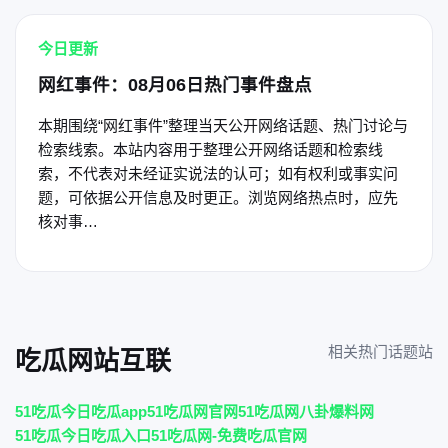
今日更新
网红事件：08月06日热门事件盘点
本期围绕“网红事件”整理当天公开网络话题、热门讨论与
检索线索。本站内容用于整理公开网络话题和检索线
索，不代表对未经证实说法的认可；如有权利或事实问
题，可依据公开信息及时更正。浏览网络热点时，应先
核对事…
相关热门话题站
吃瓜网站互联
51吃瓜今日吃瓜app
51吃瓜网官网
51吃瓜网八卦爆料网
51吃瓜今日吃瓜入口
51吃瓜网-免费吃瓜官网