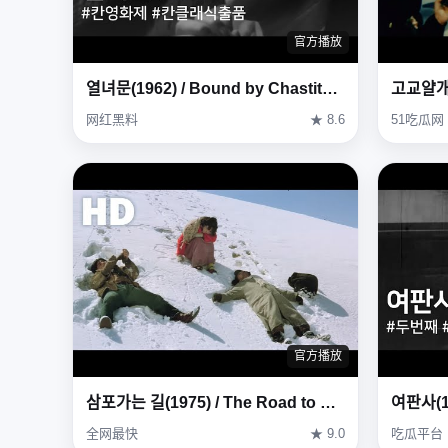
官方播放
열녀문(1962) / Bound by Chastity Rule ( Yeollyeomun )
网红黑料
★ 8.6
51吃瓜网
官方播放
삼포가는 길(1975) / The Road to Sampo (Sampoganeun gil)
全网最快
★ 9.0
吃瓜平台