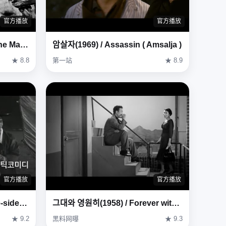
官方播放
官方播放
돌아오지 않는 해병(1963) / The Marines Who Never Returned ( Dora-oji Anneun Haebyeong )
암살자(1969) / Assassin ( Amsalja )
★ 8.8
第一站
★ 8.9
官方播放
官方播放
공주님의 짝사랑 (1967) / One-sided Love of Princess (Gongjunimui Jjaksarang)
그대와 영원히(1958) / Forever with You (Geudae-wa yeong-wonhi)
★ 9.2
黑料网曝
★ 9.3