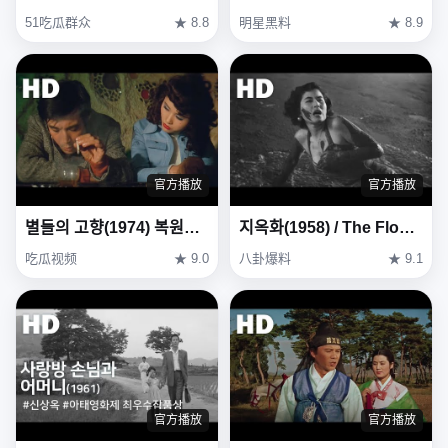
51吃瓜群众
★ 8.8
明星黑料
★ 8.9
官方播放
官方播放
별들의 고향(1974) 복원본 / Heavenly homecoming to stars (Byeoldeul-ui gohyang) Restoration Ver
지옥화(1958) / The Flower in Hell (Ji-ok-hwa)
吃瓜视频
★ 9.0
八卦爆料
★ 9.1
官方播放
官方播放