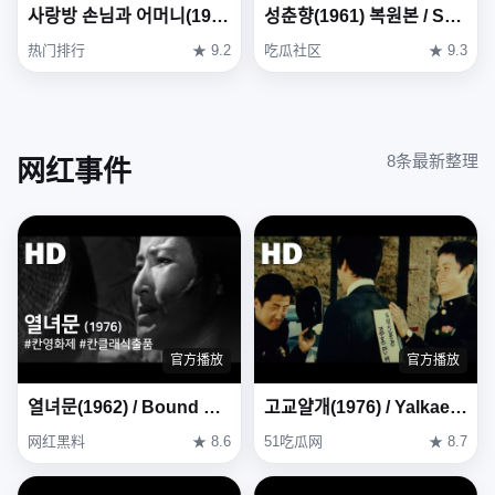
사랑방 손님과 어머니(1961) / Mother and a Guest ( Sarangbang Sonnimgwa Eomeoni )
성춘향(1961) 복원본 / Seong Chun-hyang ( Seong Chun-hyang ) Restoration Version
热门排行
★ 9.2
吃瓜社区
★ 9.3
8条最新整理
网红事件
官方播放
官方播放
열녀문(1962) / Bound by Chastity Rule ( Yeollyeomun )
고교얄개(1976) / Yalkae, A Joker In High School (Gogyo-yalgae) (1976)
网红黑料
★ 8.6
51吃瓜网
★ 8.7