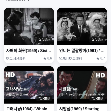
官方播放
官方播放
자매의 화원(1959) / Sisters' Garden (Jamaeui Hwawon)
언니는 말괄량이(1961) / My Sister Is a Hussy ( Eonni-neun Malgwallyang-i )
吃瓜网51爆料
★ 8.6
51热门吃瓜爆料
★ 8.7
官方播放
官方播放
고래사냥(1984) / Whale Hunting (Goraesanyang)
시발점(1969) / Starting Point (Sibaljeom)