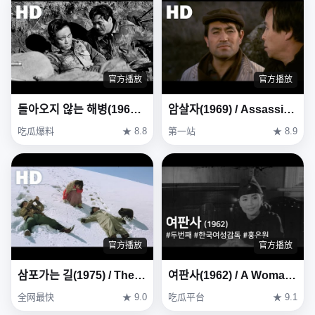
官方播放
官方播放
돌아오지 않는 해병(1963) / The Marines Who Never Returned ( Dora-oji Anneun Haebyeong )
암살자(1969) / Assassin ( Amsalja )
吃瓜爆料
★ 8.8
第一站
★ 8.9
官方播放
官方播放
삼포가는 길(1975) / The Road to Sampo (Sampoganeun gil)
여판사(1962) / A Woman Judge ( Yeopansa )
全网最快
★ 9.0
吃瓜平台
★ 9.1