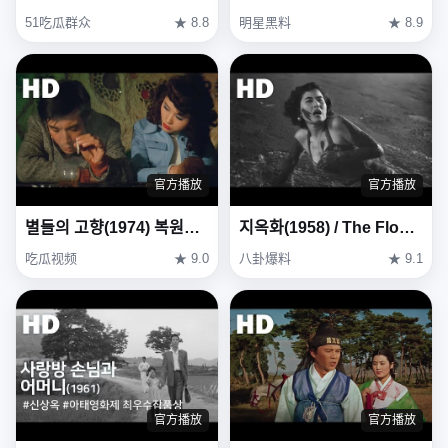
51吃瓜群众
★ 8.8
明星黑料
★ 8.9
官方播放
官方播放
별들의 고향(1974) 복원본 / Heavenly homecoming to stars (Byeoldeul-ui gohyang) Restoration Ver
지옥화(1958) / The Flower in Hell (Ji-ok-hwa)
吃瓜视频
★ 9.0
八卦爆料
★ 9.1
官方播放
官方播放