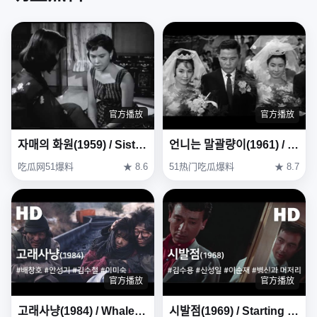
官方播放
官方播放
자매의 화원(1959) / Sisters' Garden (Jamaeui Hwawon)
언니는 말괄량이(1961) / My Sister Is a Hussy ( Eonni-neun Malgwallyang-i )
吃瓜网51爆料
★ 8.6
51热门吃瓜爆料
★ 8.7
官方播放
官方播放
고래사냥(1984) / Whale Hunting (Goraesanyang)
시발점(1969) / Starting Point (Sibaljeom)