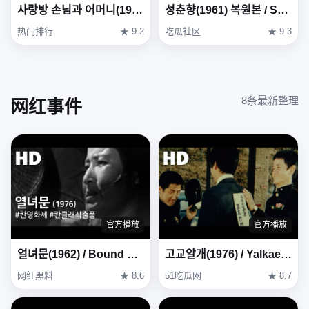
사랑방 손님과 어머니(1961) / Mother and a Guest ( Sarangbang Sonnimgwa Eomeoni )
성춘향(1961) 복원본 / Seong Chun-hyang ( Seong Chun-hyang ) Restoration Version
热门排行
★ 9.2
吃瓜社区
★ 9.3
8条最新整理
网红事件
官方播放
官方播放
열녀문(1962) / Bound by Chastity Rule ( Yeollyeomun )
고교얄개(1976) / Yalkae, A Joker In High School (Gogyo-yalgae) (1976)
网红黑料
★ 8.6
51吃瓜网
★ 8.7