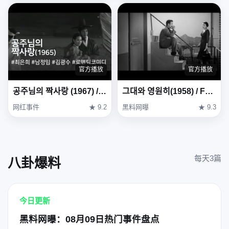
官方播放
官方播放
공주님의 짝사랑 (1967) / One-sided Love of Princess (Gongjunimui Jjaksarang)
그대와 영원히(1958) / Forever with You (Geudae-wa yeong-wonhi)
网红事件
★ 9.2
黑料网曝
★ 9.3
每天3篇
八卦爆料
今日更新
黑料网曝：08月09日热门事件盘点