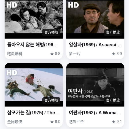
官方播放
官方播放
돌아오지 않는 해병(1963) / The Marines Who Never Returned ( Dora-oji Anneun Haebyeong )
암살자(1969) / Assassin ( Amsalja )
吃瓜爆料
★ 8.8
第一站
★ 8.9
官方播放
官方播放
삼포가는 길(1975) / The Road to Sampo (Sampoganeun gil)
여판사(1962) / A Woman Judge ( Yeopansa )
全网最快
★ 9.0
吃瓜平台
★ 9.1