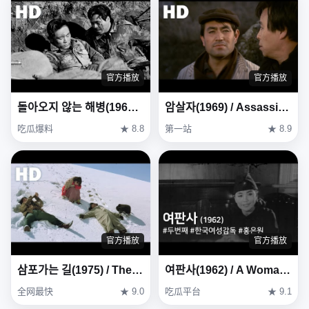
官方播放
官方播放
돌아오지 않는 해병(1963) / The Marines Who Never Returned ( Dora-oji Anneun Haebyeong )
암살자(1969) / Assassin ( Amsalja )
吃瓜爆料
★ 8.8
第一站
★ 8.9
官方播放
官方播放
삼포가는 길(1975) / The Road to Sampo (Sampoganeun gil)
여판사(1962) / A Woman Judge ( Yeopansa )
全网最快
★ 9.0
吃瓜平台
★ 9.1