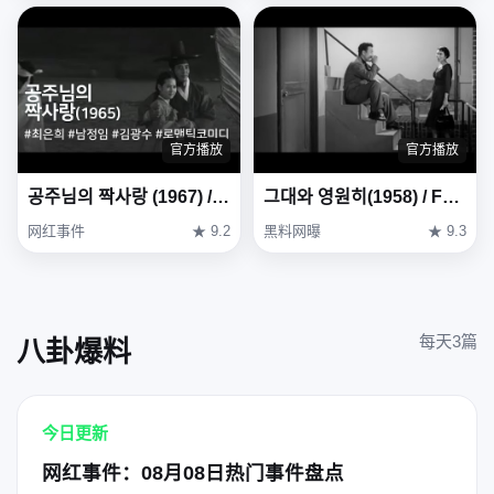
官方播放
官方播放
공주님의 짝사랑 (1967) / One-sided Love of Princess (Gongjunimui Jjaksarang)
그대와 영원히(1958) / Forever with You (Geudae-wa yeong-wonhi)
网红事件
★ 9.2
黑料网曝
★ 9.3
每天3篇
八卦爆料
今日更新
网红事件：08月08日热门事件盘点