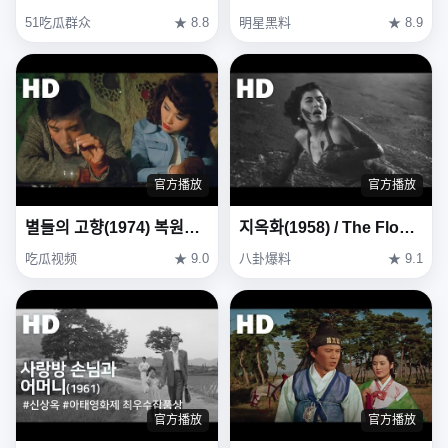
51吃瓜群众
★ 8.8
明星黑料
★ 8.9
官方播放
官方播放
별들의 고향(1974) 복원본 / Heavenly homecoming to stars (Byeoldeul-ui gohyang) Restoration Ver
지옥화(1958) / The Flower in Hell (Ji-ok-hwa)
吃瓜视频
★ 9.0
八卦爆料
★ 9.1
官方播放
官方播放