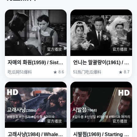
官方播放
官方播放
자매의 화원(1959) / Sisters' Garden (Jamaeui Hwawon)
언니는 말괄량이(1961) / My Sister Is a Hussy ( Eonni-neun Malgwallyang-i )
吃瓜网51爆料
★ 8.6
51热门吃瓜爆料
★ 8.7
官方播放
官方播放
고래사냥(1984) / Whale Hunting (Goraesanyang)
시발점(1969) / Starting Point (Sibaljeom)