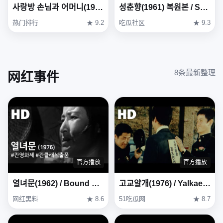
사랑방 손님과 어머니(1961) / Mother and a Guest ( Sarangbang Sonnimgwa Eomeoni )
성춘향(1961) 복원본 / Seong Chun-hyang ( Seong Chun-hyang ) Restoration Version
热门排行
★ 9.2
吃瓜社区
★ 9.3
8条最新整理
网红事件
官方播放
官方播放
열녀문(1962) / Bound by Chastity Rule ( Yeollyeomun )
고교얄개(1976) / Yalkae, A Joker In High School (Gogyo-yalgae) (1976)
网红黑料
★ 8.6
51吃瓜网
★ 8.7